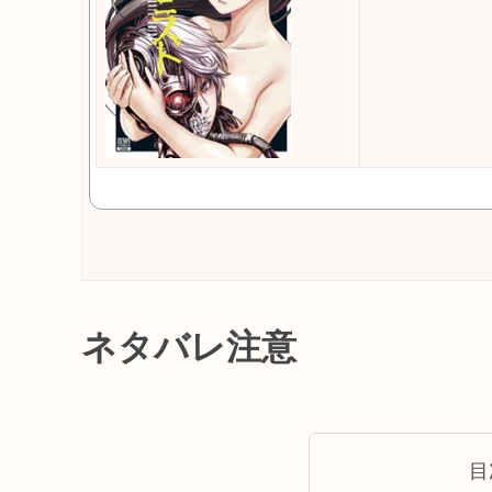
ネタバレ注意
目