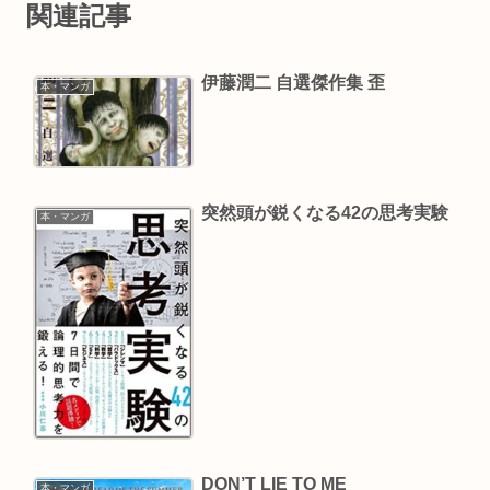
関連記事
伊藤潤二 自選傑作集 歪
本・マンガ
突然頭が鋭くなる42の思考実験
本・マンガ
DON’T LIE TO ME
本・マンガ