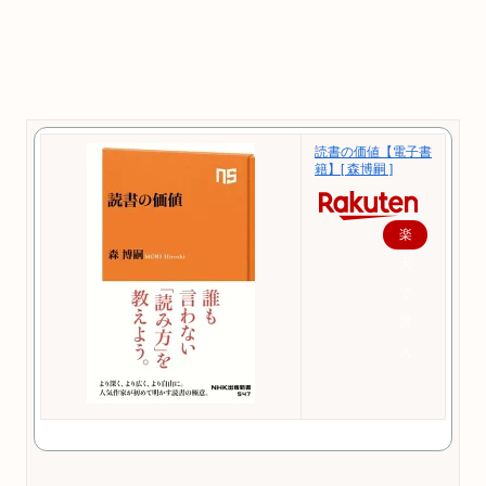
読書の価値【電子書
籍】[ 森博嗣 ]
楽
天
で
購
入